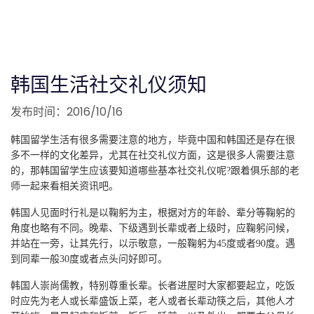
韩国生活社交礼仪须知
发布时间：2016/10/16
韩国留学生活有很多需要注意的地方，毕竟中国和韩国还是存在很
多不一样的文化差异，尤其在社交礼仪方面，这是很多人需要注意
的，那韩国
留学生应该要知道哪些基本社交礼仪呢?跟着俱乐部的老
师一起来看相关资讯吧。
韩国人见面时行礼是以鞠躬为主，根据对方的年龄、辈分等鞠躬的
角度也略有不同。晚辈、下级遇到长辈或者上级时，应鞠躬问候，
并站在一
旁，让其先行，以示敬意，一般鞠躬为45度或者90度。遇
到同辈一般30度或者点头问好即可。
韩国人崇尚儒教，特别尊重长辈。长者进屋时大家都要起立，吃饭
时应先为老人或长辈盛饭上菜，老人或者长辈动筷之后，其他人才