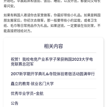
开始吃。
早晨起床和饭前、饭后、睡前，以及外出，都要向父母长
辈问安。
如果有韩国人邀请你去家里做客，你最好带些小礼品。如果是韩国
朋友搬家后，你初次去做客，那一般要带些小的盆栽，或者卫生
纸、毛巾等
日常用品作为礼品。如果送钱，一定要装在信封里，不
能直接把钱给对方。
相关内容
祝贺！我校电竞产业系学子荣获韩国2023大学电
竞联赛总冠军
2017新学期开学典礼&寺院体验寄宿活动圆满举行
矗立的教育·就业名门大学
优秀毕业学员-金航
公告